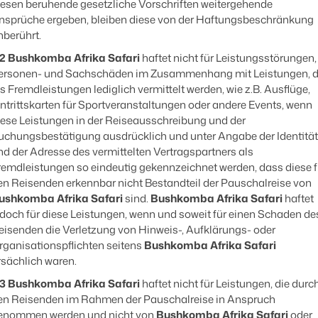
iesen beruhende gesetzliche Vorschriften weitergehende
nsprüche ergeben, bleiben diese von der Haftungsbeschränkung
nberührt.
.2
Bushkomba Afrika Safari
haftet nicht für Leistungsstörungen,
ersonen- und Sachschäden im Zusammenhang mit Leistungen, d
ls Fremdleistungen lediglich vermittelt werden, wie z.B. Ausflüge,
intrittskarten für Sportveranstaltungen oder andere Events, wenn
iese Leistungen in der Reiseausschreibung und der
uchungsbestätigung ausdrücklich und unter Angabe der Identität
nd der Adresse des vermittelten Vertragspartners als
remdleistungen so eindeutig gekennzeichnet werden, dass diese f
en Reisenden erkennbar nicht Bestandteil der Pauschalreise von
ushkomba Afrika Safari
sind.
Bushkomba Afrika Safari
haftet
edoch für diese Leistungen, wenn und soweit für einen Schaden de
eisenden die Verletzung von Hinweis-, Aufklärungs- oder
rganisationspflichten seitens
Bushkomba Afrika Safari
rsächlich waren.
.3
Bushkomba Afrika Safari
haftet nicht für Leistungen, die durc
en Reisenden im Rahmen der Pauschalreise in Anspruch
enommen werden und nicht von
Bushkomba Afrika Safari
oder