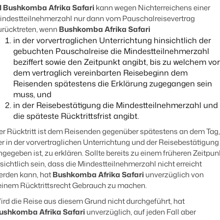
1
Bushkomba Afrika Safari
kann wegen Nichterreichens einer
indestteilnehmerzahl nur dann vom Pauschalreisevertrag
urücktreten, wenn
Bushkomba Afrika Safari
in der vorvertraglichen Unterrichtung hinsichtlich der
gebuchten Pauschalreise die Mindestteilnehmerzahl
beziffert sowie den Zeitpunkt angibt, bis zu welchem vor
dem vertraglich vereinbarten Reisebeginn dem
Reisenden spätestens die Erklärung zugegangen sein
muss, und
in der Reisebestätigung die Mindestteilnehmerzahl und
die späteste Rücktrittsfrist angibt.
er Rücktritt ist dem Reisenden gegenüber spätestens an dem Tag,
er in der vorvertraglichen Unterrichtung und der Reisebestätigung
ngegeben ist, zu erklären. Sollte bereits zu einem früheren Zeitpun
rsichtlich sein, dass die Mindestteilnehmerzahl nicht erreicht
erden kann, hat
Bushkomba Afrika Safari
unverzüglich von
einem Rücktrittsrecht Gebrauch zu machen.
ird die Reise aus diesem Grund nicht durchgeführt, hat
ushkomba Afrika Safari
unverzüglich, auf jeden Fall aber