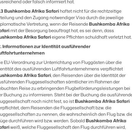
usreichend oder falsch informiert hat.
.3
Bushkomba Afrika Safari
haftet nicht für die rechtzeitige
rteilung und den Zugang notwendiger Visa durch die jeweilige
iplomatische Vertretung, wenn der Reisende
Bushkomba Afrika
afari
mit der Besorgung beauftragt hat, es sei denn, dass
ushkomba Afrika Safari
eigene Pflichten schuldhaft verletzt hat.
2. Informationen zur Identität ausführender
uftfahrtunternehmen
ie EU-Verordnung zur Unterrichtung von Fluggästen über die
dentität des ausführenden Luftfahrtunternehmens verpflichtet
ushkomba Afrika Safari
, den Reisenden über die Identität der
usführenden Fluggesellschaften sämtlicher im Rahmen der
ebuchten Reise zu erbringenden Flugbeförderungsleistungen bei
er Buchung zu informieren. Steht bei der Buchung die ausführend
luggesellschaft noch nicht fest, so ist
Bushkomba Afrika Safari
erpflichtet, dem Reisenden die Fluggesellschaft bzw. die
luggesellschaften zu nennen, die wahrscheinlich den Flug bzw. di
lüge durchführen wird bzw. werden. Sobald
Bushkomba Afrika
afari
weiß, welche Fluggesellschaft den Flug durchführen wird,