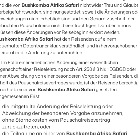
nd die von
Bushkomba Afrika Safari
nicht wider Treu und Glaub
erbeigeführt wurden, sind nur gestattet, soweit die Änderungen od
bweichungen nicht erheblich sind und den Gesamtzuschnitt der
ebuchten Pauschalreise nicht beeinträchtigen. Darüber hinaus
üssen diese Änderungen vor Reisebeginn erklärt werden.
ushkomba Afrika Safari
hat den Reisenden auf einem
auerhaften Datenträger klar, verständlich und in hervorgehobener
eise über die Änderung zu unterrichten.
)
Im Falle einer erheblichen Änderung einer wesentlichen
igenschaft einer Reiseleistung nach Art. 250 § 3 Nr. 1 EGBGB oder
iner Abweichung von einer besonderen Vorgabe des Reisenden, d
nhalt des Pauschalreisevertrages wurde, ist der Reisende berechtig
nnerhalb einer von
Bushkomba Afrika Safari
gesetzten
ngemessenen Frist
die mitgeteilte Änderung der Reiseleistung oder
Abweichung der besonderen Vorgabe anzunehmen,
ohne Stornokosten vom Pauschalreisevertrag
zurückzutreten, oder
die Teilnahme an einer von
Bushkomba Afrika Safari