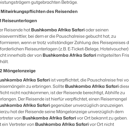
eistungsträgern gutgebrachten Beträge.
. Mitwirkungspflichten des Reisenden
.1 Reiseunterlagen
er Reisende hat
Bushkomba Afrika Safari
oder seinen
eisevermittler, bei dem er die Pauschalreise gebucht hat, zu
nformieren, wenn er trotz vollständiger Zahlung des Reisepreises d
rforderlichen Reiseunterlagen (z.B. E-Ticket-Belege, Hotelvoucher)
icht innerhalb der von
Bushkomba Afrika Safari
mitgeteilten Fris
hält.
.2 Mängelanzeige
ushkomba Afrika Safari
ist verpflichtet, die Pauschalreise frei v
eisemängeln zu erbringen. Sollte
Bushkomba Afrika Safari
dies
flicht nicht nachkommen, ist der Reisende berechtigt, Abhilfe zu
erlangen. Der Reisende ist hierfür verpflichtet, einen Reisemangel
ushkomba Afrika Safari
gegenüber unverzüglich anzuzeigen.
ierzu hat der Reisende seine Mängelanzeige unverzüglich dem
ertreter von
Bushkomba Afrika Safari
vor Ort bekannt zu geben.
t ein Vertreter von
Bushkomba Afrika Safari
vor Ort nicht