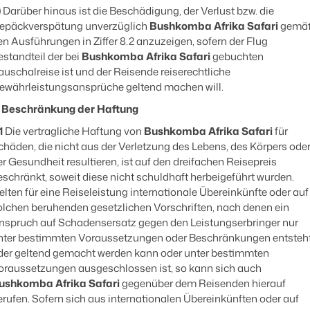
)
Darüber hinaus ist die Beschädigung, der Verlust bzw. die
epäckverspätung unverzüglich
Bushkomba Afrika Safari
gemä
en Ausführungen in Ziffer 8.2 anzuzeigen, sofern der Flug
estandteil der bei
Bushkomba Afrika Safari
gebuchten
auschalreise ist und der Reisende reiserechtliche
ewährleistungsansprüche geltend machen will.
. Beschränkung der Haftung
1
Die vertragliche Haftung von
Bushkomba Afrika Safari
für
chäden, die nicht aus der Verletzung des Lebens, des Körpers ode
er Gesundheit resultieren, ist auf den dreifachen Reisepreis
eschränkt, soweit diese nicht schuldhaft herbeigeführt wurden.
elten für eine Reiseleistung internationale Übereinkünfte oder auf
olchen beruhenden gesetzlichen Vorschriften, nach denen ein
nspruch auf Schadensersatz gegen den Leistungserbringer nur
nter bestimmten Voraussetzungen oder Beschränkungen entsteh
der geltend gemacht werden kann oder unter bestimmten
oraussetzungen ausgeschlossen ist, so kann sich auch
ushkomba Afrika Safari
gegenüber dem Reisenden hierauf
erufen. Sofern sich aus internationalen Übereinkünften oder auf