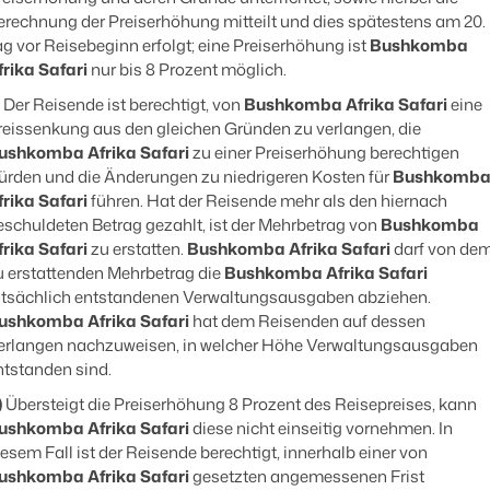
erechnung der Preiserhöhung mitteilt und dies spätestens am 20.
ag vor Reisebeginn erfolgt; eine Preiserhöhung ist
Bushkomba
frika Safari
nur bis 8 Prozent möglich.
Der Reisende ist berechtigt, von
Bushkomba Afrika Safari
eine
reissenkung aus den gleichen Gründen zu verlangen, die
ushkomba Afrika Safari
zu einer Preiserhöhung berechtigen
ürden und die Änderungen zu niedrigeren Kosten für
Bushkomb
frika Safari
führen. Hat der Reisende mehr als den hiernach
eschuldeten Betrag gezahlt, ist der Mehrbetrag von
Bushkomba
frika Safari
zu erstatten.
Bushkomba Afrika Safari
darf von de
u erstattenden Mehrbetrag die
Bushkomba Afrika Safari
atsächlich entstandenen Verwaltungsausgaben abziehen.
ushkomba Afrika Safari
hat dem Reisenden auf dessen
erlangen nachzuweisen, in welcher Höhe Verwaltungsausgaben
ntstanden sind.
)
Übersteigt die Preiserhöhung 8 Prozent des Reisepreises, kann
ushkomba Afrika Safari
diese nicht einseitig vornehmen. In
iesem Fall ist der Reisende berechtigt, innerhalb einer von
ushkomba Afrika Safari
gesetzten angemessenen Frist