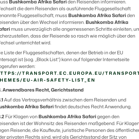
uss
Bushkomba Afrika Safari
den Reisenden informieren.
echselt die dem Reisenden als ausführende Fluggesellschaft
enannte Fluggesellschaft, muss
Bushkomba Afrika Safari
den
eisenden über den Wechsel informieren.
Bushkomba Afrika
afari
muss unverzüglich alle angemessenen Schritte einleiten, u
icherzustellen, dass der Reisende so rasch wie möglich über den
echsel unterrichtet wird.
ie Liste der Fluggesellschaften, denen der Betrieb in der EU
ntersagt ist (sog. „Black List“) kann auf folgender Internetseite
bgerufen werden:
TTPS://TRANSPORT.EC.EUROPA.EU/TRANSPOR
HEMES/EU-AIR-SAFETY-LIST_EN
3. Anwendbares Recht, Gerichtsstand
.1
Auf das Vertragsverhältnis zwischen dem Reisenden und
ushkomba Afrika Safari
findet deutsches Recht Anwendung.
3.2
Für Klagen von
Bushkomba Afrika Safari
gegen den
eisenden ist der Wohnsitz des Reisenden maßgebend. Für Klage
egen Reisende, die Kaufleute, juristische Personen des öffentliche
der privaten Rechts sind, wird als Gerichtsstand der Sitz von