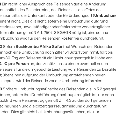
1
Ein rechtlicher Anspruch des Reisenden auf eine Änderung
insichtlich des Reisetermins, des Reiseziels, des Ortes des
eiseantritts, der Unterkunft oder der Beförderungsart (
Umbuchun
esteht nicht. Dies gilt nicht, sofern eine Umbuchung aufgrund
nterlassener, unvollständiger oder fehlerhafter vorvertraglicher
nformationen gemäß Art. 250 § 3 EGBGB nötig ist; eine solche
mbuchung wird für den Reisenden kostenfrei durchgeführt.
.2
Sofern
Bushkomba Afrika Safari
auf Wunsch des Reisenden
ennoch eine Umbuchung nach Ziffer 5.1 Satz 1 vornimmt, fällt bis
um 30. Tag vor Reiseantritt ein Umbuchungsentgelt in Höhe von
0.- € pro Person
an, das zusätzlich zu einem eventuell neuen
eisepreis für die umgebuchte Leistung vom Reisenden zu bezahl
st; über einen aufgrund der Umbuchung entstehenden neuen
eisepreis wird der Reisende vor der Umbuchung informiert.
.3
Spätere Umbuchungswünsche des Reisenden als in 5.2 geregel
önnen, sofern ihre Durchführung überhaupt möglich ist, nur nach
ücktritt vom Reisevertrag gemäß Ziff. 4.3 zu den dort geltenden
edingungen und gleichzeitiger Neuanmeldung durchgeführt
erden. Dies gilt nicht bei Umbuchungswünschen, die nur