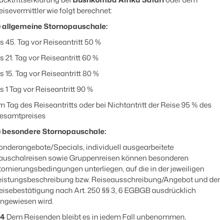
eisevermittler wie folgt berechnet:
) allgemeine Stornopauschale:
is 45. Tag vor Reiseantritt 50 %
s 21. Tag vor Reiseantritt 60 %
is 15. Tag vor Reiseantritt 80 %
is 1 Tag vor Reiseantritt 90 %
m Tag des Reiseantritts oder bei Nichtantritt der Reise 95 % des
esamtpreises
) besondere Stornopauschale:
onderangebote/Specials, individuell ausgearbeitete
auschalreisen sowie Gruppenreisen können besonderen
tornierungsbedingungen unterliegen, auf die in der jeweiligen
eistungsbeschreibung bzw. Reiseausschreibung/Angebot und der
eisebestätigung nach Art. 250 §§ 3, 6 EGBGB ausdrücklich
ingewiesen wird.
.4
Dem Reisenden bleibt es in jedem Fall unbenommen,