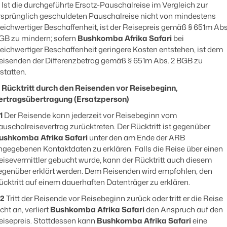
Ist die durchgeführte Ersatz-Pauschalreise im Vergleich zur
rsprünglich geschuldeten Pauschalreise nicht von mindestens
leichwertiger Beschaffenheit, ist der Reisepreis gemäß § 651m Abs.
GB zu mindern; sofern
Bushkomba Afrika Safari
bei
leichwertiger Beschaffenheit geringere Kosten entstehen, ist dem
eisenden der Differenzbetrag gemäß § 651m Abs. 2 BGB zu
statten.
. Rücktritt durch den Reisenden vor Reisebeginn,
ertragsübertragung (Ersatzperson)
1
Der Reisende kann jederzeit vor Reisebeginn vom
auschalreisevertrag zurücktreten. Der Rücktritt ist gegenüber
ushkomba Afrika Safari
unter den am Ende der ARB
ngegebenen Kontaktdaten zu erklären. Falls die Reise über einen
eisevermittler gebucht wurde, kann der Rücktritt auch diesem
egenüber erklärt werden. Dem Reisenden wird empfohlen, den
ücktritt auf einem dauerhaften Datenträger zu erklären.
.2
Tritt der Reisende vor Reisebeginn zurück oder tritt er die Reise
cht an, verliert
Bushkomba Afrika Safari
den Anspruch auf den
eisepreis. Stattdessen kann
Bushkomba Afrika Safari
eine