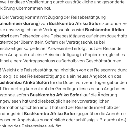
oweit er diese Verpflichtung durch ausdrückliche und gesonderte
rklärung übernommen hat.
2
Der Vertrag kommt mit Zugang der Reisebestätigung
Annahmeerklärung
) von
Bushkomba Afrika Safari
zustande. Be
der unverzüglich nach Vertragsschluss wird
Bushkomba Afrika
afari
dem Reisenden eine Reisebestätigung auf einem dauerhaft
atenträger übermitteln. Sofern der Vertragsschluss bei
leichzeitiger körperlicher Anwesenheit erfolgt, hat der Reisende
inen Anspruch auf eine Reisebestätigung in Papierform; gleiches
ilt bei einem Vertragsschluss außerhalb von Geschäftsräumen.
3
Weicht die Reisebestätigung inhaltlich von der Reiseanmeldun
b, so gilt diese Reisebestätigung als ein neues Angebot, an das
ushkomba Afrika Safari
für die Dauer von zehn Tagen gebunden
st. Der Vertrag kommt auf der Grundlage dieses neuen Angebotes
ustande, sofern
Bushkomba Afrika Safari
auf die Änderung
ingewiesen hat und diesbezüglich seine vorvertraglichen
nformationspflichten erfüllt hat und der Reisende innerhalb der
indungsfrist
Bushkomba Afrika Safari
gegenüber die Annahme
es neuen Angebotes ausdrücklich oder schlüssig, z.B. durch (An-)
ahlung des Reisepreises, erklärt.