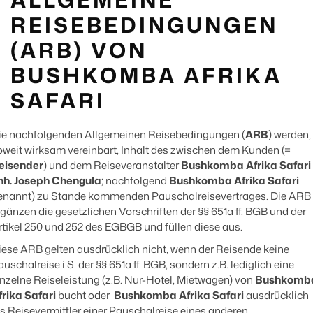
REISEBEDINGUNGEN
(ARB) VON
BUSHKOMBA AFRIKA
SAFARI
ie nachfolgenden Allgemeinen Reisebedingungen (
ARB
) werden,
oweit wirksam vereinbart, Inhalt des zwischen dem Kunden (=
eisender
) und dem Reiseveranstalter
Bushkomba Afrika Safari
nh. Joseph Chengula
; nachfolgend
Bushkomba Afrika Safari
enannt) zu Stande kommenden Pauschalreisevertrages. Die ARB
rgänzen die gesetzlichen Vorschriften der §§ 651a ff. BGB und der
rtikel 250 und 252 des EGBGB und füllen diese aus.
iese ARB gelten ausdrücklich nicht, wenn der Reisende keine
uschalreise i.S. der §§ 651a ff. BGB, sondern z.B. lediglich eine
inzelne Reiseleistung (z.B. Nur-Hotel, Mietwagen) von
Bushkomb
frika Safari
bucht oder
Bushkomba Afrika Safari
ausdrücklich
ls Reisevermittler einer Pauschalreise eines anderen