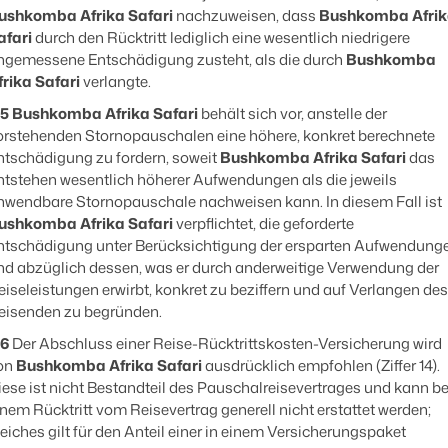
ushkomba Afrika Safari
nachzuweisen, dass
Bushkomba Afri
afari
durch den Rücktritt lediglich eine wesentlich niedrigere
ngemessene Entschädigung zusteht, als die durch
Bushkomba
frika Safari
verlangte.
.5
Bushkomba Afrika Safari
behält sich vor, anstelle der
orstehenden Stornopauschalen eine höhere, konkret berechnete
ntschädigung zu fordern, soweit
Bushkomba Afrika Safari
das
ntstehen wesentlich höherer Aufwendungen als die jeweils
nwendbare Stornopauschale nachweisen kann. In diesem Fall ist
ushkomba Afrika Safari
verpflichtet, die geforderte
ntschädigung unter Berücksichtigung der ersparten Aufwendung
nd abzüglich dessen, was er durch anderweitige Verwendung der
eiseleistungen erwirbt, konkret zu beziffern und auf Verlangen des
eisenden zu begründen.
.6
Der Abschluss einer Reise-Rücktrittskosten-Versicherung wird
on
Bushkomba Afrika Safari
ausdrücklich empfohlen (Ziffer 14).
iese ist nicht Bestandteil des Pauschalreisevertrages und kann be
inem Rücktritt vom Reisevertrag generell nicht erstattet werden;
leiches gilt für den Anteil einer in einem Versicherungspaket