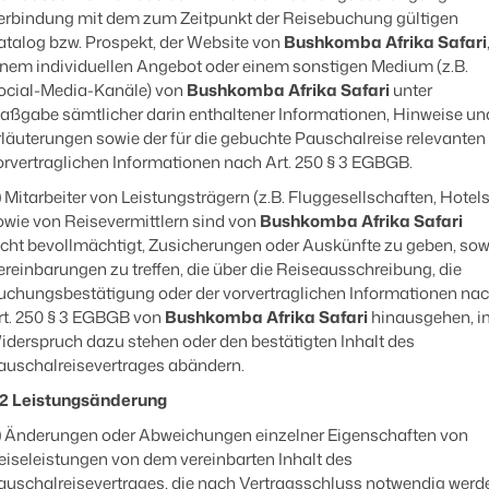
erbindung mit dem zum Zeitpunkt der Reisebuchung gültigen
atalog bzw. Prospekt, der Website von
Bushkomba Afrika Safari
inem individuellen Angebot oder einem sonstigen Medium (z.B.
ocial-Media-Kanäle) von
Bushkomba Afrika Safari
unter
aßgabe sämtlicher darin enthaltener Informationen, Hinweise un
rläuterungen sowie der für die gebuchte Pauschalreise relevanten
orvertraglichen Informationen nach Art. 250 § 3 EGBGB.
)
Mitarbeiter von Leistungsträgern (z.B. Fluggesellschaften, Hotels
owie von Reisevermittlern sind von
Bushkomba Afrika Safari
icht bevollmächtigt, Zusicherungen oder Auskünfte zu geben, sow
ereinbarungen zu treffen, die über die Reiseausschreibung, die
uchungsbestätigung oder der vorvertraglichen Informationen na
rt. 250 § 3 EGBGB von
Bushkomba Afrika Safari
hinausgehen, i
iderspruch dazu stehen oder den bestätigten Inhalt des
auschalreisevertrages abändern.
.2 Leistungsänderung
)
Änderungen oder Abweichungen einzelner Eigenschaften von
eiseleistungen von dem vereinbarten Inhalt des
auschalreisevertrages, die nach Vertragsschluss notwendig werd