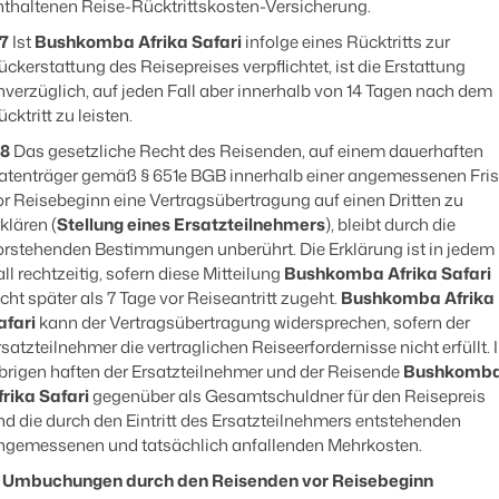
nthaltenen Reise-Rücktrittskosten-Versicherung.
.7
Ist
Bushkomba Afrika Safari
infolge eines Rücktritts zur
ückerstattung des Reisepreises verpflichtet, ist die Erstattung
nverzüglich, auf jeden Fall aber innerhalb von 14 Tagen nach dem
cktritt zu leisten.
.8
Das gesetzliche Recht des Reisenden, auf einem dauerhaften
atenträger gemäß § 651e BGB innerhalb einer angemessenen Fris
or Reisebeginn eine Vertragsübertragung auf einen Dritten zu
klären (
Stellung eines Ersatzteilnehmers
), bleibt durch die
orstehenden Bestimmungen unberührt. Die Erklärung ist in jedem
all rechtzeitig, sofern diese Mitteilung
Bushkomba Afrika Safari
icht später als 7 Tage vor Reiseantritt zugeht.
Bushkomba Afrika
afari
kann der Vertragsübertragung widersprechen, sofern der
rsatzteilnehmer die vertraglichen Reiseerfordernisse nicht erfüllt. 
brigen haften der Ersatzteilnehmer und der Reisende
Bushkomb
frika Safari
gegenüber als Gesamtschuldner für den Reisepreis
nd die durch den Eintritt des Ersatzteilnehmers entstehenden
ngemessenen und tatsächlich anfallenden Mehrkosten.
. Umbuchungen durch den Reisenden vor Reisebeginn