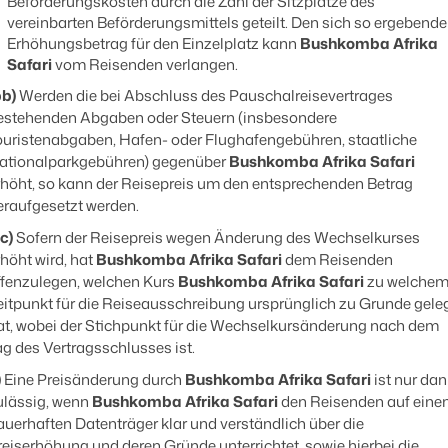
Beförderungskosten durch die Zahl der Sitzplätze des
vereinbarten Beförderungsmittels geteilt. Den sich so ergebend
Erhöhungsbetrag für den Einzelplatz kann
Bushkomba Afrika
Safari
vom Reisenden verlangen.
bb)
Werden die bei Abschluss des Pauschalreisevertrages
estehenden Abgaben oder Steuern (insbesondere
ouristenabgaben, Hafen- oder Flughafengebühren, staatliche
ationalparkgebühren) gegenüber
Bushkomba Afrika Safari
rhöht, so kann der Reisepreis um den entsprechenden Betrag
eraufgesetzt werden.
c)
Sofern der Reisepreis wegen Änderung des Wechselkurses
rhöht wird, hat
Bushkomba Afrika Safari
dem Reisenden
ffenzulegen, welchen Kurs
Bushkomba Afrika Safari
zu welche
eitpunkt für die Reiseausschreibung ursprünglich zu Grunde gele
at, wobei der Stichpunkt für die Wechselkursänderung nach dem
ag des Vertragsschlusses ist.
)
Eine Preisänderung durch
Bushkomba Afrika Safari
ist nur da
ulässig, wenn
Bushkomba Afrika Safari
den Reisenden auf ein
auerhaften Datenträger klar und verständlich über die
reiserhöhung und deren Gründe unterrichtet, sowie hierbei die