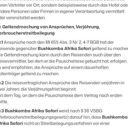
eren Vertreter vor Ort, sondern beispielsweise durch das Hotel ode
ndere Personen oder Firmen in eigener Verantwortung vermittelt
der veranstaltet werden.
0. Geltendmachung von Ansprüchen, Verjährung,
erbraucherstreitbeilegung
.1
Ansprüche nach den §§ 651i Abs. 3 Nr. 2, 4-7 BGB hat der
eisende gegenüber
Bushkomba Afrika Safari
geltend zu mache
ie Geltendmachung kann durch den Reisenden auch über den
eisevermittler, bei dem er die Pauschalreise gebucht hat, erfolgen.
s wird empfohlen, die Ansprüche auf einem dauerhaften
atenträger geltend zu machen.
0.2
Die reisevertraglichen Ansprüche des Reisenden verjähren in
wei Jahren; die Verjährungsfrist beginnt
it dem Tag, an dem die Pauschalreise dem Vertrag nach enden
llte.
0.3
Bushkomba Afrika Safari
weist nach § 36 VSBG
Verbraucherstreitbeilegungsgesetz) darauf hin, dass
Bushkomba
frika Safari
nicht an Streitbeilegungsverfahren vor einer