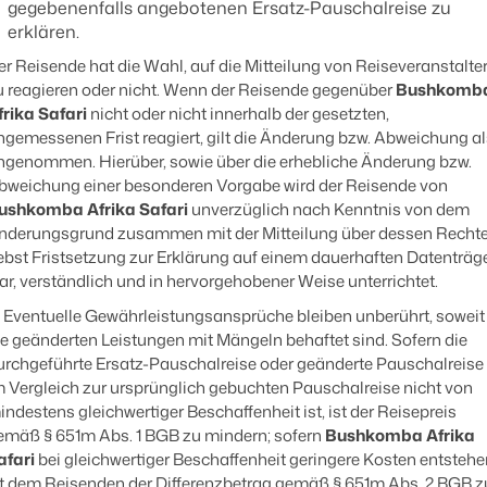
gegebenenfalls angebotenen Ersatz-Pauschalreise zu
erklären.
er Reisende hat die Wahl, auf die Mitteilung von Reiseveranstalte
u reagieren oder nicht. Wenn der Reisende gegenüber
Bushkomb
frika Safari
nicht oder nicht innerhalb der gesetzten,
ngemessenen Frist reagiert, gilt die Änderung bzw. Abweichung al
ngenommen. Hierüber, sowie über die erhebliche Änderung bzw.
bweichung einer besonderen Vorgabe wird der Reisende von
ushkomba Afrika Safari
unverzüglich nach Kenntnis von dem
nderungsgrund zusammen mit der Mitteilung über dessen Recht
ebst Fristsetzung zur Erklärung auf einem dauerhaften Datenträg
lar, verständlich und in hervorgehobener Weise unterrichtet.
Eventuelle Gewährleistungsansprüche bleiben unberührt, soweit
ie geänderten Leistungen mit Mängeln behaftet sind. Sofern die
urchgeführte Ersatz-Pauschalreise oder geänderte Pauschalreise
m Vergleich zur ursprünglich gebuchten Pauschalreise nicht von
indestens gleichwertiger Beschaffenheit ist, ist der Reisepreis
emäß § 651m Abs. 1 BGB zu mindern; sofern
Bushkomba Afrika
afari
bei gleichwertiger Beschaffenheit geringere Kosten entstehe
st dem Reisenden der Differenzbetrag gemäß § 651m Abs. 2 BGB z