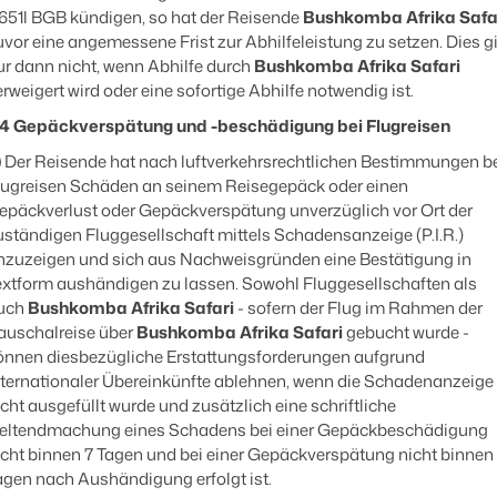
 651l BGB kündigen, so hat der Reisende
Bushkomba Afrika Safa
uvor eine angemessene Frist zur Abhilfeleistung zu setzen. Dies gi
ur dann nicht, wenn Abhilfe durch
Bushkomba Afrika Safari
erweigert wird oder eine sofortige Abhilfe notwendig ist.
.4 Gepäckverspätung und -beschädigung bei Flugreisen
)
Der Reisende hat nach luftverkehrsrechtlichen Bestimmungen b
lugreisen Schäden an seinem Reisegepäck oder einen
epäckverlust oder Gepäckverspätung unverzüglich vor Ort der
uständigen Fluggesellschaft mittels Schadensanzeige (P.I.R.)
nzuzeigen und sich aus Nachweisgründen eine Bestätigung in
extform aushändigen zu lassen. Sowohl Fluggesellschaften als
uch
Bushkomba Afrika Safari
- sofern der Flug im Rahmen der
auschalreise über
Bushkomba Afrika Safari
gebucht wurde -
önnen diesbezügliche Erstattungsforderungen aufgrund
nternationaler Übereinkünfte ablehnen, wenn die Schadenanzeige
icht ausgefüllt wurde und zusätzlich eine
schriftliche
eltendmachung eines Schadens bei einer Gepäckbeschädigung
icht binnen 7 Tagen und bei einer Gepäckverspätung nicht binnen 
agen nach Aushändigung erfolgt ist.