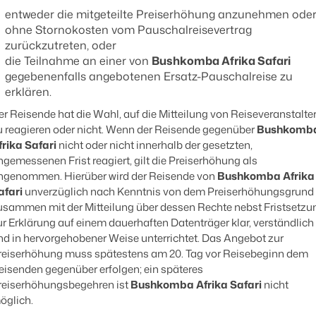
entweder die mitgeteilte Preiserhöhung anzunehmen ode
ohne Stornokosten vom Pauschalreisevertrag
zurückzutreten, oder
die Teilnahme an einer von
Bushkomba Afrika Safari
gegebenenfalls angebotenen Ersatz-Pauschalreise zu
erklären.
er Reisende hat die Wahl, auf die Mitteilung von Reiseveranstalte
u reagieren oder nicht. Wenn der Reisende gegenüber
Bushkomb
frika Safari
nicht oder nicht innerhalb der gesetzten,
ngemessenen Frist reagiert, gilt die Preiserhöhung als
ngenommen. Hierüber wird der Reisende von
Bushkomba Afrika
afari
unverzüglich nach Kenntnis von dem Preiserhöhungsgrund
usammen mit der Mitteilung über dessen Rechte nebst Fristsetzu
ur Erklärung auf einem dauerhaften Datenträger klar, verständlich
nd in hervorgehobener Weise unterrichtet. Das Angebot zur
reiserhöhung muss spätestens am 20. Tag vor Reisebeginn dem
eisenden gegenüber erfolgen; ein späteres
reiserhöhungsbegehren ist
Bushkomba Afrika Safari
nicht
öglich.