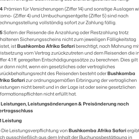
.4
Prämien für Versicherungen (Ziffer 14) und sonstige Auslagen w
torno- (Ziffer 4) und Umbuchungsentgelte (Ziffer 5) sind nach
echnungsstellung vollständig sofort zur Zahlung fällig.
.5
Sofern der Reisende die Anzahlung oder Restzahlung trotz
rhaltenen Sicherungsscheins nicht zum jeweiligen Fälligkeitstag
istet, ist
Bushkomba Afrika Safari
berechtigt, nach Mahnung mi
ristsetzung vom Vertrag zurückzutreten und dem Reisenden die i
iffer 4.1 ff. geregelten Entschädigungssätze zu berechnen. Dies gilt
ur dann nicht, wenn ein gesetzliches oder vertragliches
urückbehaltungsrecht des Reisenden besteht oder
Bushkomba
frika Safari
zur ordnungsgemäßen Erbringung der vertraglichen
eistungen nicht bereit und in der Lage ist oder seine gesetzlichen
formationspflichten nicht erfüllt hat.
. Leistungen, Leistungsänderungen & Preisänderung nach
ertragsschluss
.1 Leistung
)
Die Leistungsverpflichtung von
Bushkomba Afrika Safari
ergib
ich ausschließlich aus dem Inhalt der Buchungsbestätigung in