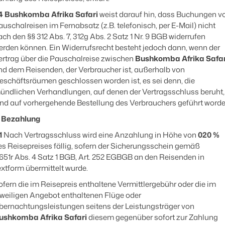
4
Bushkomba Afrika Safari
weist darauf hin, dass Buchungen v
auschalreisen im Fernabsatz (z.B. telefonisch, per E-Mail) nicht
ach den §§ 312 Abs. 7, 312g Abs. 2 Satz 1 Nr. 9 BGB widerrufen
erden können. Ein Widerrufsrecht besteht jedoch dann, wenn der
ertrag über die Pauschalreise zwischen
Bushkomba Afrika Safar
nd dem Reisenden, der Verbraucher ist, außerhalb von
eschäftsräumen geschlossen worden ist, es sei denn, die
ündlichen Verhandlungen, auf denen der Vertragsschluss beruht,
ind auf vorhergehende Bestellung des Verbrauchers geführt worde
. Bezahlung
1
Nach Vertragsschluss wird eine Anzahlung in Höhe von
020 %
es Reisepreises fällig, sofern der Sicherungsschein gemäß
 651r Abs. 4 Satz 1 BGB, Art. 252 EGBGB an den Reisenden in
extform übermittelt wurde.
ofern die im Reisepreis enthaltene Vermittlergebühr oder die im
eweiligen Angebot enthaltenen Flüge oder
bernachtungsleistungen seitens der Leistungsträger von
ushkomba Afrika Safari
diesem gegenüber sofort zur Zahlung