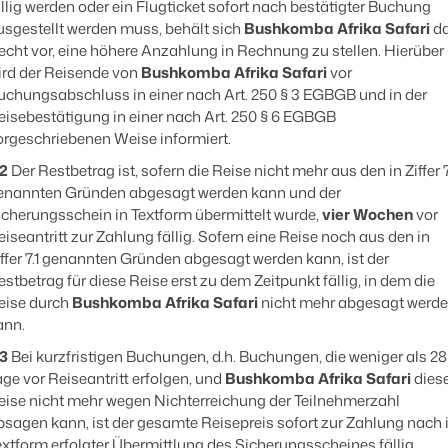
ällig werden oder ein Flugticket sofort nach bestätigter Buchung
usgestellt werden muss, behält sich
Bushkomba Afrika Safari
d
echt vor, eine höhere Anzahlung in Rechnung zu stellen. Hierüber
ird der Reisende von
Bushkomba Afrika Safari
vor
uchungsabschluss in einer nach Art. 250 § 3 EGBGB und in der
eisebestätigung in einer nach Art. 250 § 6 EGBGB
orgeschriebenen Weise informiert.
.2
Der Restbetrag ist, sofern die Reise nicht mehr aus den in Ziffer 7
enannten Gründen abgesagt werden kann und der
icherungsschein in Textform übermittelt wurde,
vier Wochen
vor
eiseantritt zur Zahlung fällig. Sofern eine Reise noch aus den in
iffer 7.1 genannten Gründen abgesagt werden kann, ist der
estbetrag für diese Reise erst zu dem Zeitpunkt fällig, in dem die
eise durch
Bushkomba Afrika Safari
nicht mehr abgesagt werd
ann.
.3
Bei kurzfristigen Buchungen, d.h. Buchungen, die weniger als 28
age vor Reiseantritt erfolgen, und
Bushkomba Afrika Safari
dies
eise nicht mehr wegen Nichterreichung der Teilnehmerzahl
bsagen kann, ist der gesamte Reisepreis sofort zur Zahlung nach 
extform erfolgter Übermittlung des Sicherungsscheines fällig.