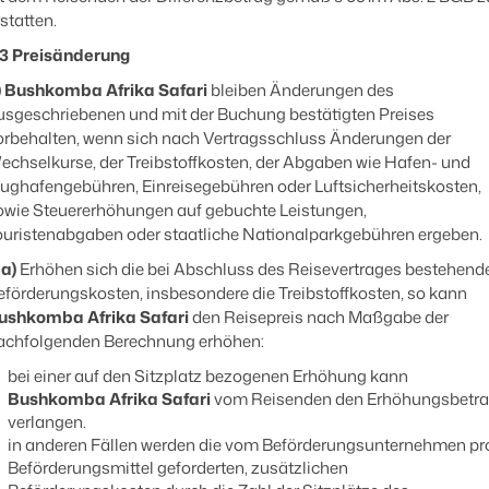
statten.
.3 Preisänderung
)
Bushkomba Afrika Safari
bleiben Änderungen des
usgeschriebenen und mit der Buchung bestätigten Preises
orbehalten, wenn sich nach Vertragsschluss Änderungen der
echselkurse, der Treibstoffkosten, der Abgaben wie Hafen- und
lughafengebühren, Einreisegebühren oder Luftsicherheitskosten,
owie Steuererhöhungen auf gebuchte Leistungen,
ouristenabgaben oder staatliche Nationalparkgebühren ergeben.
aa)
Erhöhen sich die bei Abschluss des Reisevertrages bestehend
eförderungskosten, insbesondere die Treibstoffkosten, so kann
ushkomba Afrika Safari
den Reisepreis nach Maßgabe der
achfolgenden Berechnung erhöhen:
bei einer auf den Sitzplatz bezogenen Erhöhung kann
Bushkomba Afrika Safari
vom Reisenden den Erhöhungsbetr
verlangen.
in anderen Fällen werden die vom Beförderungsunternehmen pr
Beförderungsmittel geforderten, zusätzlichen