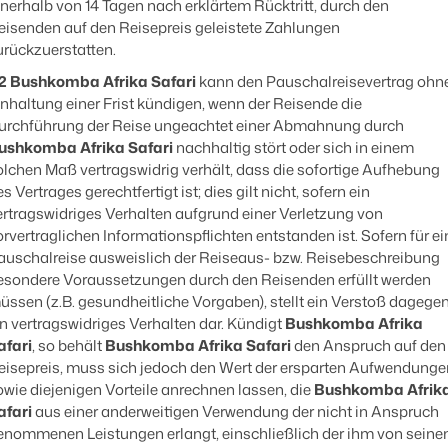
nnerhalb von 14 Tagen nach erklärtem Rücktritt, durch den
eisenden auf den Reisepreis geleistete Zahlungen
urückzuerstatten.
.2
Bushkomba Afrika Safari
kann den Pauschalreisevertrag ohn
inhaltung einer Frist kündigen, wenn der Reisende die
urchführung der Reise ungeachtet einer Abmahnung durch
ushkomba Afrika Safari
nachhaltig stört oder sich in einem
olchen Maß vertragswidrig verhält, dass die sofortige Aufhebung
s Vertrages gerechtfertigt ist; dies gilt nicht, sofern ein
ertragswidriges Verhalten aufgrund einer Verletzung von
orvertraglichen Informationspflichten entstanden ist. Sofern für ei
auschalreise ausweislich der Reiseaus- bzw. Reisebeschreibung
esondere Voraussetzungen durch den Reisenden erfüllt werden
üssen (z.B. gesundheitliche Vorgaben), stellt ein Verstoß dagege
in vertragswidriges Verhalten dar. Kündigt
Bushkomba Afrika
afari
, so behält
Bushkomba Afrika Safari
den Anspruch auf den
eisepreis, muss sich jedoch den Wert der ersparten Aufwendunge
owie diejenigen Vorteile anrechnen lassen, die
Bushkomba Afrik
afari
aus einer anderweitigen Verwendung der nicht in Anspruch
enommenen Leistungen erlangt, einschließlich der ihm von seine