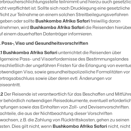
erbraucherschlichtungsstelle teilnimmt und hierzu auch gesetzli
icht verpflichtet ist. Sollte sich nach Drucklegung eine gesetzliche
flicht zur Teilnahme an einem solchen Streitbeilegungsverfahren
rgeben oder sollte
Bushkomba Afrika Safari
freiwillig daran
eilnehmen, wird
Bushkomba Afrika Safari
die Reisenden hierübe
uf einem dauerhaften Datenträger informieren.
1. Pass-, Visa und Gesundheitsvorschriften
.1
Bushkomba Afrika Safari
unterrichtet die Reisenden über
llgemeine Pass- und Visaerfordernisse des Bestimmungslandes
inschließlich der ungefähren Fristen für die Erlangung von eventue
otwendigen Visa, sowie gesundheitspolizeiliche Formalitäten vor
ertragsabschluss sowie über deren evtl. Änderungen vor
iseantritt.
.2
Der Reisende ist verantwortlich für das Beschaffen und Mitführ
er behördlich notwendigen Reisedokumente, eventuell erforderlic
mpfungen sowie das Einhalten von Zoll- und Devisenvorschriften.
achteile, die aus der Nichtbeachtung dieser Vorschriften
rwachsen, z.B. die Zahlung von Rücktrittskosten, gehen zu seinen
asten. Dies gilt nicht, wenn
Bushkomba Afrika Safari
nicht, nicht