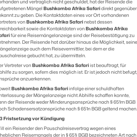
orhanden und vertraglich nicht geschuldet, hat der Reisende die
ufgetretenen Mängel
Bushkomba Afrika Safari
direkt gegenüber
ekannt zu geben. Die Kontaktdaten eines vor Ort vorhandenen
ertreters von
Bushkomba Afrika Safari
nebst dessen
rreichbarkeit sowie die Kontaktdaten von
Bushkomba Afrika
afari
für eine Reisemängelanzeige sind der Reisebestätigung zu
ntnehmen. Der Reisende hat darüber hinaus die Möglichkeit, sein
ängelanzeige auch dem Reisevermittler, bei dem er die
auschalreise gebucht hat, zu übermitteln.
er Vertreter von
Bushkomba Afrika Safari
ist beauftragt, für
bhilfe zu sorgen, sofern dies möglich ist. Er ist jedoch nicht befugt
nsprüche anzuerkennen.
oweit
Bushkomba Afrika Safari
infolge einer schuldhaften
nterlassung der Mängelanzeige nicht Abhilfe schaffen konnte,
ann der Reisende weder Minderungsansprüche nach § 651m BGB
och Schadensersatzansprüche nach § 651n BGB geltend machen
.3 Fristsetzung vor Kündigung
ill ein Reisender den Pauschalreisevertrag wegen eines
rheblichen Reisemangels der in § 651i BGB bezeichneten Art nach