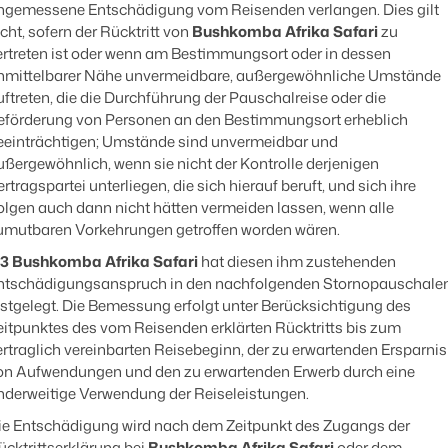
ngemessene Entschädigung vom Reisenden verlangen. Dies gilt
icht, sofern der Rücktritt von
Bushkomba Afrika Safari
zu
ertreten ist oder wenn am Bestimmungsort oder in dessen
nmittelbarer Nähe unvermeidbare, außergewöhnliche Umstände
uftreten, die die Durchführung der Pauschalreise oder die
eförderung von Personen an den Bestimmungsort erheblich
eeinträchtigen; Umstände sind unvermeidbar und
ußergewöhnlich, wenn sie nicht der Kontrolle derjenigen
rtragspartei unterliegen, die sich hierauf beruft, und sich ihre
olgen auch dann nicht hätten vermeiden lassen, wenn alle
umutbaren Vorkehrungen getroffen worden wären.
.3
Bushkomba Afrika Safari
hat diesen ihm zustehenden
ntschädigungsanspruch in den nachfolgenden Stornopauschale
estgelegt. Die Bemessung erfolgt unter Berücksichtigung des
eitpunktes des vom Reisenden erklärten Rücktritts bis zum
ertraglich vereinbarten Reisebeginn, der zu erwartenden Ersparnis
on Aufwendungen und den zu erwartenden Erwerb durch eine
nderweitige Verwendung der Reiseleistungen.
ie Entschädigung wird nach dem Zeitpunkt des Zugangs der
ücktrittserklärung bei
Bushkomba Afrika Safari
oder dem