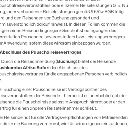
auschalreiseveranstalters oder einzelner Reiseleistungen (z.B. Nu
lug) oder verbundener Reiseleistungen gemäß § 651w BGB tätig
ird und den Reisenden vor Buchung gesondert und
nmissverständlich darauf hinweist. In diesen Fällen kommen die
llgemeinen Reisebedingungen/Geschäftsbedingungen des
ermittelten Pauschalreiseveranstalters bzw. Leistungserbringers
ur Anwendung, sofern diese wirksam einbezogen wurden.
. Abschluss des Pauschalreisevertrages
1
Durch die Reiseanmeldung (
Buchung
) bietet der Reisende
ushkomba Afrika Safari
den Abschluss des
auschalreisevertrages für die angegebenen Personen verbindlich
n.
ei Buchung einer Pauschalreise ist Vertragspartner des
eiseveranstalters der Reisende – hierbei ist es unerheblich, ob der
eisende die Pauschalreise selbst in Anspruch nimmt oder er den
ertrag für einen anderen Reiseteilnehmer schließt.
er Reisende hat für alle Vertragsverpflichtungen von Mitreisenden
ür die er die Buchung vornimmt, wie für seine eigenen einzustehen,