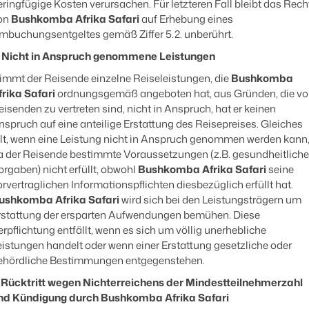
eringfügige Kosten verursachen. Für letzteren Fall bleibt das Rech
on
Bushkomba Afrika Safari
auf Erhebung eines
mbuchungsentgeltes gemäß Ziffer 5.2. unberührt.
. Nicht in Anspruch genommene Leistungen
immt der Reisende einzelne Reiseleistungen, die
Bushkomba
frika Safari
ordnungsgemäß angeboten hat, aus Gründen, die v
eisenden zu vertreten sind, nicht in Anspruch, hat er keinen
nspruch auf eine anteilige Erstattung des Reisepreises. Gleiches
ilt, wenn eine Leistung nicht in Anspruch genommen werden kann
a der Reisende bestimmte Voraussetzungen (z.B. gesundheitliche
orgaben) nicht erfüllt, obwohl
Bushkomba Afrika Safari
seine
orvertraglichen Informationspflichten diesbezüglich erfüllt hat.
ushkomba Afrika Safari
wird sich bei den Leistungsträgern um
rstattung der ersparten Aufwendungen bemühen. Diese
erpflichtung entfällt, wenn es sich um völlig unerhebliche
eistungen handelt oder wenn einer Erstattung gesetzliche oder
ehördliche Bestimmungen entgegenstehen.
. Rücktritt wegen Nichterreichens der Mindestteilnehmerzahl
nd Kündigung durch Bushkomba Afrika Safari